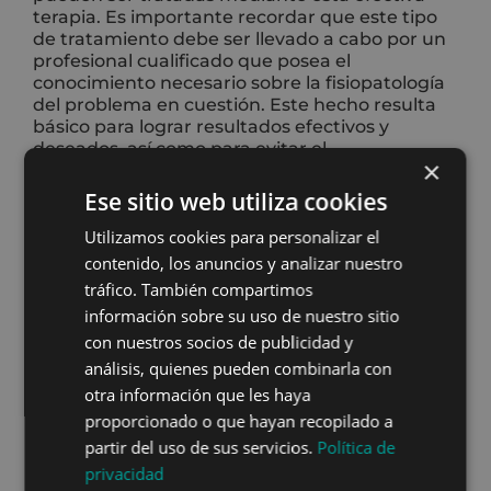
terapia. Es importante recordar que este tipo
de tratamiento debe ser llevado a cabo por un
profesional cualificado que posea el
conocimiento necesario sobre la fisiopatología
del problema en cuestión. Este hecho resulta
básico para lograr resultados efectivos y
deseados, así como para evitar el
×
empeoramiento del cuadro clínico de la
persona.
Ese sitio web utiliza cookies
Utilizamos cookies para personalizar el
Algunas de las dolencias que se pueden tratar
mediante esta técnica
en nuestra clínica
contenido, los anuncios y analizar nuestro
Activefisio
son las siguientes:
tráfico. También compartimos
información sobre su uso de nuestro sitio
Esguinces
con nuestros socios de publicidad y
Bursitis
análisis, quienes pueden combinarla con
Lesiones musculares
Hernias discales
otra información que les haya
Ciática
proporcionado o que hayan recopilado a
Lumbalgias
partir del uso de sus servicios.
Política de
Dolor de cabeza y migraña
privacidad
Bruxismo