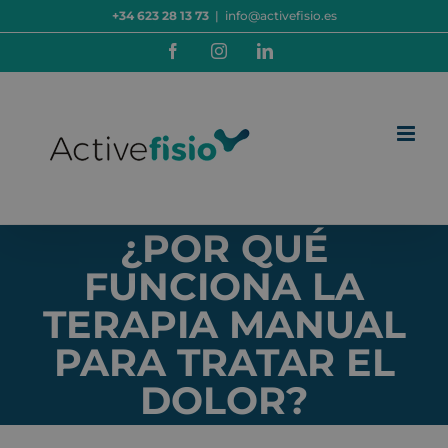
Saltar
+34 623 28 13 73
|
info@activefisio.es
al
contenido
Facebook
Instagram
LinkedIn
¿POR QUÉ
FUNCIONA LA
TERAPIA MANUAL
PARA TRATAR EL
DOLOR?