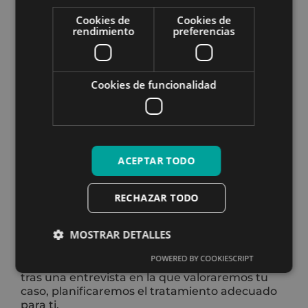
Fibromialgia
Osteoartritis
Cookies de
Cookies de
rendimiento
preferencias
Problemas reumaticos
Si padeces cualquiera de ellas o sientes dolor,
aunque no logres identificarlo, pide cita en
Cookies de funcionalidad
nuestra clínica. La
terapia manual
es una
técnica altamente efectiva que puede
ayudarte enormemente a la reducción y
eliminación del dolor.
Las posiciones mantenidas o repetitivas en el
ACEPTAR TODO
trabajo, el deporte practicado sin conocimiento
sobre la progresión en las cargas y el gesto
técnico, la vida sedentaria y los altos niveles de
RECHAZAR TODO
estrés que llevamos hoy en día, pueden ser
factores que nos lleven a sentir un malestar
MOSTRAR DETALLES
físico que es posible tratar.
POWERED BY COOKIESCRIPT
Vivir con dolor no es necesario,
consúltanos
y
tras una entrevista en la que valoraremos tu
caso, planificaremos el tratamiento adecuado
para ti.