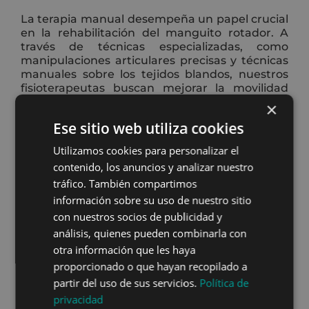
La terapia manual desempeña un papel crucial
en la rehabilitación del manguito rotador. A
través de técnicas especializadas, como
manipulaciones articulares precisas y técnicas
manuales sobre los tejidos blandos, nuestros
fisioterapeutas buscan mejorar la movilidad
articular, normalizar la función muscular y
×
estimular la respuesta regenerativa de los
Ese sitio web utiliza cookies
tejidos afectados.
Utilizamos cookies para personalizar el
3. Radiofrecuencia/Diatermia:
contenido, los anuncios y analizar nuestro
tráfico. También compartimos
La radiofrecuencia o diatermia, una modalidad
terapéutica de vanguardia, representa una
información sobre su uso de nuestro sitio
herramienta fundamental en nuestro arsenal
con nuestros socios de publicidad y
para abordar el dolor en el manguito rotador.
análisis, quienes pueden combinarla con
Esta técnica se basa en la
aplicación de ondas
otra información que les haya
electromagnéticas de alta frecuencia para
proporcionado o que hayan recopilado a
generar calor profundo y controlado en los
tejidos afectados
. La diatermia ha demostrado
partir del uso de sus servicios.
Política de
su eficacia en la mejora de la circulación
privacidad
sanguínea local, la reducción de la inflamación