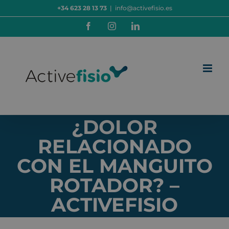
Saltar
+34 623 28 13 73
|
info@activefisio.es
al
contenido
Facebook
Instagram
LinkedIn
¿DOLOR
RELACIONADO
CON EL MANGUITO
ROTADOR? –
ACTIVEFISIO