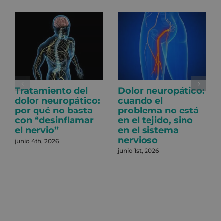
Tratamiento del
Dolor neuropático:
dolor neuropático:
cuando el
por qué no basta
problema no está
con “desinflamar
en el tejido, sino
el nervio”
en el sistema
nervioso
junio 4th, 2026
junio 1st, 2026