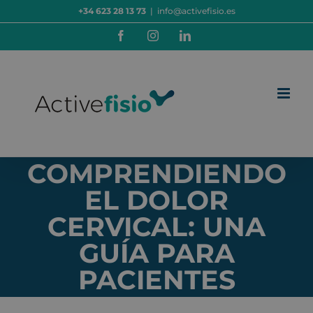
Saltar
+34 623 28 13 73
|
info@activefisio.es
al
contenido
Facebook
Instagram
LinkedIn
COMPRENDIENDO
EL DOLOR
CERVICAL: UNA
GUÍA PARA
PACIENTES