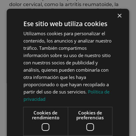
dolor cervical, como la artritis reumatoide, la
espondilitis anquilosante u otras enfermedades
×
inflamatorias. Si tienes un diagnóstico
Ese sitio web utiliza cookies
específico de una de estas condiciones, es
importante considerarla como una posible
Utilizamos cookies para personalizar el
causa de tu dolor cervical.
contenido, los anuncios y analizar nuestro
tráfico. También compartimos
información sobre su uso de nuestro sitio
En
Active
fisio
, entendemos lo frustrante
con nuestros socios de publicidad y
y debilitante que puede ser el dolor
análisis, quienes pueden combinarla con
cervical.
otra información que les haya
Es por eso que nos apasiona proporcionarte la
proporcionado o que hayan recopilado a
información más actualizada y basada en la
partir del uso de sus servicios.
Política de
evidencia
para ayudarte a comprender tu
condición. Sin embargo, recuerda que esta
privacidad
clasificación del dolor cervical es solo el punto
de partida.
Cookies de
Cookies de
rendimiento
preferencias
Estamos comprometidos con la excelencia en
la atención y el bienestar de nuestros
pacientes. Nuestro objetivo es brindarte un