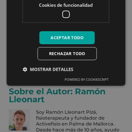
enfoque integral y centrado en ti para el
Cookies de funcionalidad
manejo del dolor cervical
. Si estás lidiando con
el dolor cervical, te invitamos a que nos visites
en nuestra clínica y descubras cómo podemos
ayudarte a superar el dolor y volver a disfrutar
de una vida activa y saludable.
ACEPTAR TODO
¡Contacta con nosotros ahora para programar
tu cita y comenzar tu viaje hacia una vida sin
RECHAZAR TODO
dolor cervical!
MOSTRAR DETALLES
POWERED BY COOKIESCRIPT
Sobre el Autor:
Ramón
Lleonart
Soy Ramón Lleonart Pizá,
fisioterapeuta y fundador de
Activefisio en Palma de Mallorca.
Desde hace más de 10 años, ayudo