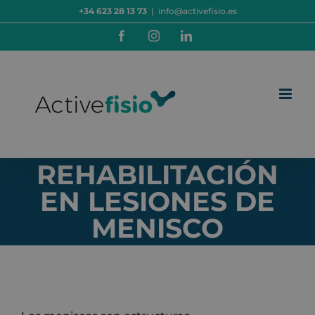
Saltar
+34 623 28 13 73
|
info@activefisio.es
al
contenido
Facebook
Instagram
LinkedIn
REHABILITACIÓN
EN LESIONES DE
MENISCO