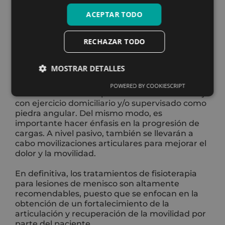
una cirugía.
ACEPTAR TODO
Así, la rehabilitación en lesiones de menisco
puede suponer la aplicación de distintas
RECHAZAR TODO
técnicas, aunque
el objetivo final es común:
fortalecer y estabilizar la rodilla
de manera
que el propio paciente sea capaz de recuperar
MOSTRAR DETALLES
la capacidad de llevar a cabo actividades
habituales. Entre los procedimientos más
POWERED BY COOKIESCRIPT
utilizados en fisioterapia se encuentra el trabajo
con ejercicio domiciliario y/o supervisado como
piedra angular. Del mismo modo, es
importante hacer énfasis en la progresión de
cargas. A nivel pasivo, también se llevarán a
cabo movilizaciones articulares para mejorar el
dolor y la movilidad.
En definitiva, los tratamientos de fisioterapia
para lesiones de menisco son altamente
recomendables, puesto que se enfocan en la
obtención de un fortalecimiento de la
articulación y recuperación de la movilidad por
parte del paciente.