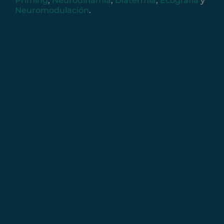
Priming
,
Neurodinamia
,
Diatermia
,
Ecografía
y
Neuromodulación
.