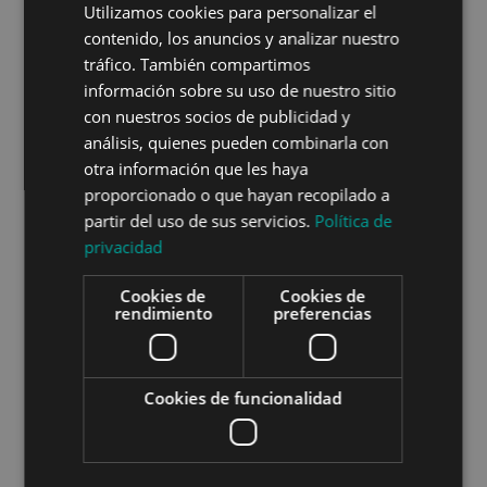
Utilizamos cookies para personalizar el
uno de los tratamientos más efectivos
para la
rehabilitación de esta clase de roturas y
contenido, los anuncios y analizar nuestro
fracturas en el menisco. Su aplicación puede
tráfico. También compartimos
darse en diferentes momentos, ya sea en fase
información sobre su uso de nuestro sitio
primaria para evitar una cirugía o posterior a la
con nuestros socios de publicidad y
intervención para completar la rehabilitación
análisis, quienes pueden combinarla con
de la articulación.
otra información que les haya
Son varios y muy interesantes los beneficios de
proporcionado o que hayan recopilado a
un tratamiento con fisioterapia para lesiones de
partir del uso de sus servicios.
Política de
menisco. Podemos destacar principalmente:
privacidad
– Mejora el dolor del paciente
Cookies de
Cookies de
rendimiento
preferencias
– Mejora la función articular al aumentar las
capacidades del sistema neuromuscular
– Contribuye a la recuperación de la movilidad
Cookies de funcionalidad
normal en actividades diarias
– Presenta un riesgo muy bajo en comparación
con las complicaciones que puede presentar