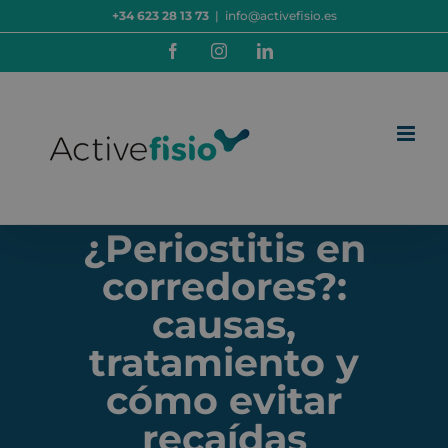
Saltar
+34 623 28 13 73
|
info@activefisio.es
al
contenido
Facebook
Instagram
LinkedIn
¿Periostitis en
corredores?:
causas,
tratamiento y
cómo evitar
recaídas