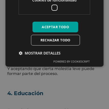
Cookies de funcionalidad
running
Uno de los errores más frecuentes es parar
completamente… o volver demasiado rápido.
ACEPTAR TODO
La clave está en una reintroducción progresiva
RECHAZAR TODO
del running, controlando:
Volumen.
MOSTRAR DETALLES
Intensidad.
Frecuencia.
POWERED BY COOKIESCRIPT
Y aceptando que cierta molestia leve puede
formar parte del proceso.
4. Educación