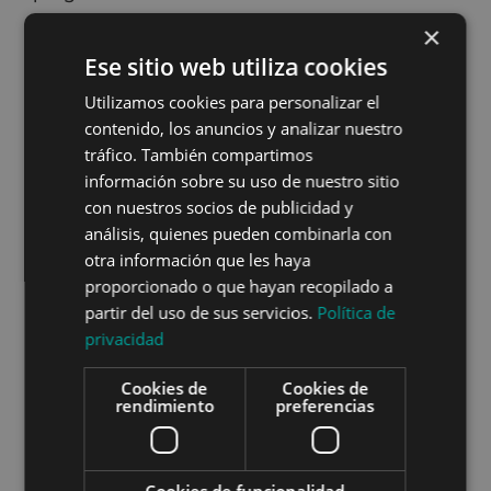
×
Ese sitio web utiliza cookies
2. Ejercicio terapéutico
Utilizamos cookies para personalizar el
contenido, los anuncios y analizar nuestro
tráfico. También compartimos
El ejercicio es la base del tratamiento. No solo
información sobre su uso de nuestro sitio
ayuda a reducir el dolor, sino que mejora la
capacidad del tejido para soportar carga.
con nuestros socios de publicidad y
análisis, quienes pueden combinarla con
Especialmente importante:
otra información que les haya
proporcionado o que hayan recopilado a
Trabajo de gemelos y sóleo.
partir del uso de sus servicios.
Política de
Ejercicios de carga progresiva.
Mejora de la tolerancia al impacto.
privacidad
El objetivo es que tu cuerpo se vuelva más
Cookies de
Cookies de
resistente.
rendimiento
preferencias
3. Progresión controlada al