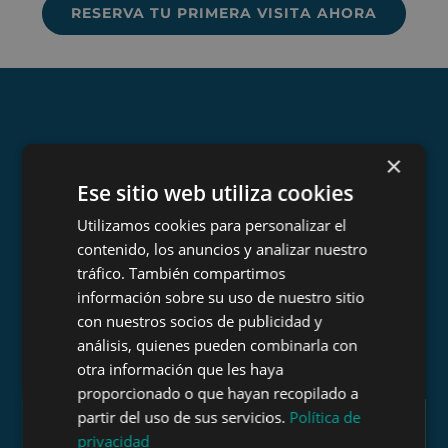
RESERVA TU PRIMERA VISITA AHORA
¿Con qué
×
Ese sitio web utiliza cookies
técnicas de
Utilizamos cookies para personalizar el
fisioterapia me
contenido, los anuncios y analizar nuestro
tráfico. También compartimos
podéis ayudar?
información sobre su uso de nuestro sitio
con nuestros socios de publicidad y
análisis, quienes pueden combinarla con
Selecciona entre nuestras especialidades para
otra información que les haya
saber más
proporcionado o que hayan recopilado a
partir del uso de sus servicios.
Política de
privacidad