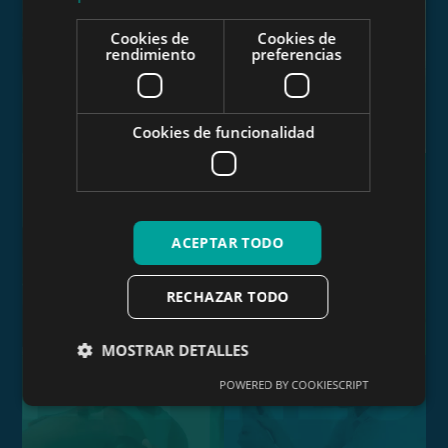
Cookies de
Cookies de
rendimiento
preferencias
Cookies de funcionalidad
EJERCICIO TERAPÉUTICO
TERAPIA MANUAL
ACEPTAR TODO
RECHAZAR TODO
EDUCACIÓN EN SALUD
TERAPIAS INVASIVAS
MOSTRAR DETALLES
POWERED BY COOKIESCRIPT